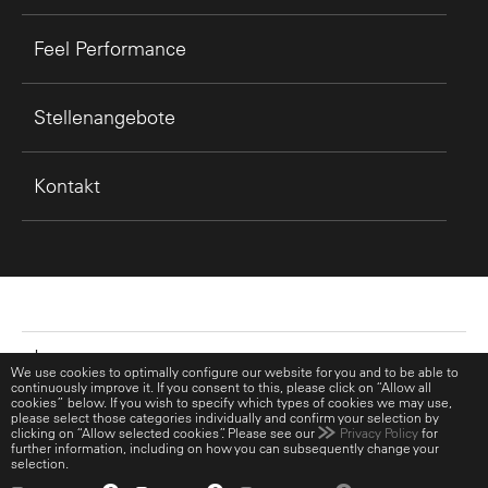
Feel Performance
Stellenangebote
Kontakt
Impressum
We use cookies to optimally configure our website for you and to be able to
continuously improve it. If you consent to this, please click on “Allow all
cookies” below. If you wish to specify which types of cookies we may use,
Datenschutz
please select those categories individually and confirm your selection by
clicking on “Allow selected cookies”. Please see our
Privacy Policy
for
further information, including on how you can subsequently change your
RECARO Social Media Channels
selection.